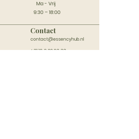
Ma - Vrij
9:30 – 18:00
Contact
contact@essencyhub.nl
+31 10 3 22 03 33
(
ook Whatsapp
)
Bezoekersdres
Rietbaan 8 (ruimte 1.01)
2908LP Capelle aan den IJssel
Nederland
Volg ons