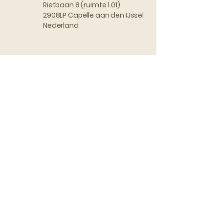
Rietbaan 8 (ruimte 1.01)
2908LP Capelle aan den IJssel
Nederland
Volg ons