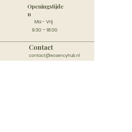
Openingstijde
n
Ma - Vrij
9:30 – 18:00
Contact
contact@essencyhub.nl
+31 10 3 22 03 33
(
ook Whatsapp
)
Bezoekersdres
Rietbaan 8 (ruimte 1.01)
2908LP Capelle aan den IJssel
Nederland