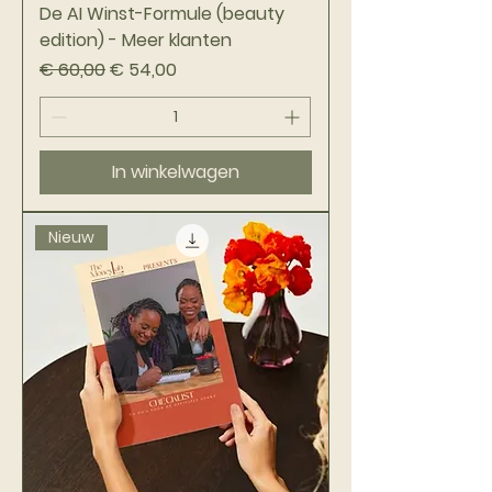
De AI Winst-Formule (beauty
edition) - Meer klanten
Normale prijs
Verkoopprijs
€ 60,00
€ 54,00
In winkelwagen
Nieuw