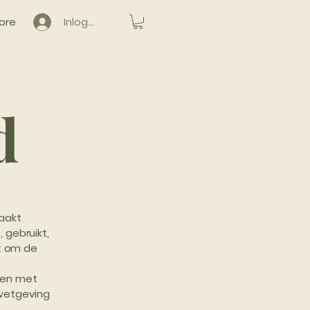
ore
Inloggen
d
maakt
gebruikt,
t om de
ften met
 wetgeving