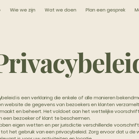
b
Wie we zijn
Wat we doen
Plan een gesprek
M
Privacybelei
ybeleid is een verklaring die enkele of alle manieren bekend
n website de gegevens van bezoekers en klanten verzamelt, 
aakt en beheert. Het voldoet aan het wettelijke voorschrif
n een bezoeker of klant te beschermen.
ben eigen wetten en per jurisdictie verschillende voorschri
 tot het gebruik van een privacybeleid. Zorg ervoor dat u de
elevant is voor uw activiteiten en locatie.