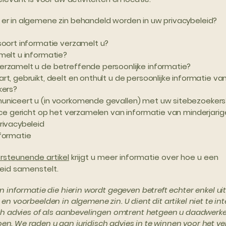
er in algemene zin behandeld worden in uw privacybeleid?
oort informatie verzamelt u?
melt u informatie?
rzamelt u de betreffende persoonlijke informatie?
t, gebruikt, deelt en onthult u de persoonlijke informatie va
kers?
niceert u (in voorkomende gevallen) met uw sitebezoekers
ice gericht op het verzamelen van informatie van minderjari
rivacybeleid
formatie
rsteunende artikel
krijgt u meer informatie over hoe u een
eid samenstelt.
en informatie die hierin wordt gegeven betreft echter enkel uit
 en voorbeelden in algemene zin. U dient dit artikel niet te in
sch advies of als aanbevelingen omtrent hetgeen u daadwerkel
n. We raden u aan juridisch advies in te winnen voor het ver