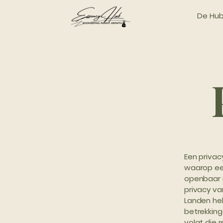
De Hu
Een privac
waarop ee
openbaar m
privacy va
Landen heb
betrekking
volgt die r