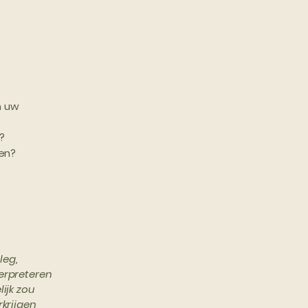
n uw
?
gen?
leg,
terpreteren
ijk zou
krijgen