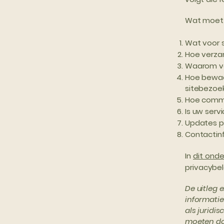
Wat moet 
Wat voor s
Hoe verza
Waarom ve
Hoe bewaar
sitebezoe
Hoe commu
Is uw serv
Updates p
Contactin
In
dit onde
privacybel
De uitleg 
informatie
als juridi
moeten doe